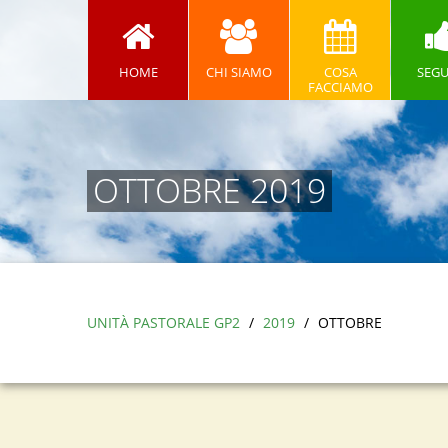
HOME
CHI SIAMO
COSA
SEGU
FACCIAMO
OTTOBRE 2019
UNITÀ PASTORALE GP2
/
2019
/
OTTOBRE