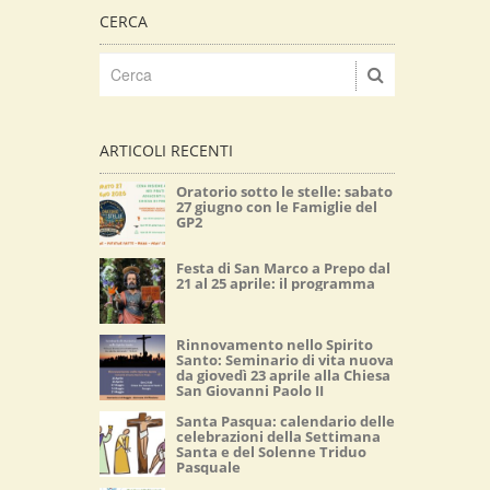
CERCA
ARTICOLI RECENTI
Oratorio sotto le stelle: sabato
27 giugno con le Famiglie del
GP2
Festa di San Marco a Prepo dal
21 al 25 aprile: il programma
Rinnovamento nello Spirito
Santo: Seminario di vita nuova
da giovedì 23 aprile alla Chiesa
San Giovanni Paolo II
Santa Pasqua: calendario delle
celebrazioni della Settimana
Santa e del Solenne Triduo
Pasquale