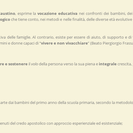
Faustino
, esprime la
vocazione educativa
nei confronti dei bambini, dei 
ogico
che tiene conto, nei metodi e nelle finalità, delle diverse età evolutive
tiva delle famiglie. Al contrario, esiste per essere di aiuto, di supporto e 
mini e donne capaci di “
vivere e non vivacchiare
” (Beato Piergiorgio Frassa
re e sostenere
il
volo
della persona verso la sua piena e
integrale
crescita,
 parte dai bambini del primo anno della scuola primaria, secondo la metodolog
tenuti del credo apostolico con approccio esperienziale ed esistenziale;