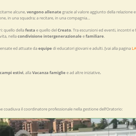
 citarne alcune,
vengono allenate
grazie al valore aggiunto della relazione e
llone, in una squadra; a recitare, in una compagnia…
i: quello della
festa
e quello del
Creato
. Tra escursioni ed eventi, incontri e f
vita, nella
condivisione intergenerazionale
e
familiare
.
 pensate ed attuate da
equipe
di educatori giovani e adulti. [vai alla pagina
L
campi estivi
, alla
Vacanza famiglie
e ad altre iniziative
.
e coadiuva il coordinatore professionale nella gestione dell’Oratorio: