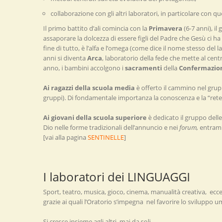
collaborazione con gli altri laboratori, in particolare con que
Il primo battito d’ali comincia con la
Primavera
(6-7 anni), il
assaporare la dolcezza di essere figli del Padre che Gesù ci ha 
fine di tutto, è l’alfa e l’omega (come dice il nome stesso del
anni si diventa
Arca
, laboratorio della fede che mette al cen
anno, i bambini accolgono i
sacramenti
della
Confermazio
Ai ragazzi della scuola media
è offerto il cammino nel gru
gruppi). Di fondamentale importanza la conoscenza e la “rete” 
Ai giovani della scuola superiore
è dedicato il gruppo dell
Dio nelle forme tradizionali dell’annuncio e nei
forum,
entramb
[vai alla pagina
SENTINELLE
]
I laboratori dei LINGUAGGI
Sport, teatro, musica, gioco, cinema, manualità creativa, eccet
grazie ai quali l’Oratorio s’impegna nel favorire lo sviluppo 
Si cresce insieme agli altri, mai da soli.