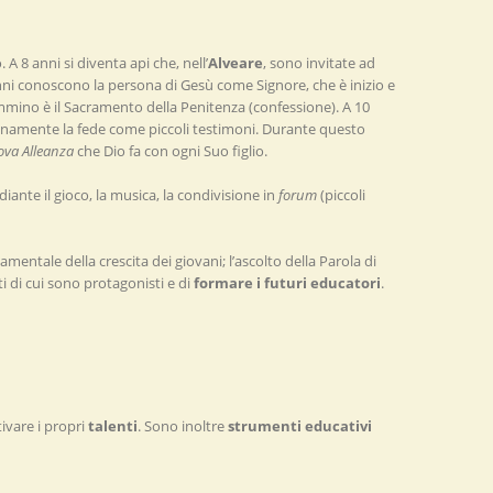
 A 8 anni si diventa api che, nell’
Alveare
, sono invitate ad
anni conoscono la persona di Gesù come Signore, che è inizio e
cammino è il Sacramento della Penitenza (confessione). A 10
 pienamente la fede come piccoli testimoni. Durante questo
va Alleanza
che Dio fa con ogni Suo figlio.
iante il gioco, la musica, la condivisione in
forum
(piccoli
entale della crescita dei giovani; l’ascolto della Parola di
ti di cui sono protagonisti e di
formare i futuri educatori
.
tivare i propri
talenti
. Sono inoltre
strumenti educativi