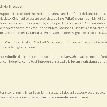
lli dei linguaggi.
 gruppo dei piccoli fiori che iniziano ad annusare il profumo dell’amicizia di Dio.
rivelato. Chiamati ad essere suoi discepoli, nell’
AlfaOmega
, i bambini di 9 
 laboratorio) a cui tutto è possibile, anche perdonare i peccati. Culmine del 
tro lo Spirito Santo che crea una comunità intorno all’Eucaristia e fa vivere
ne
(Cresima) e dell’
Eucarestia
(Prima Comunione), segno concreto della
Nuo
ppo
iCare
: l’ascolto della Parola di Dio viene proposto in maniera creativa med
con le famiglie dei ragazzi.
e
Sentinelle
. Il percorso educativo introduce il
servizio
quale elemento fondam
i con il duplice compito di introdurre i ragazzi alla
lettura cristiana
dei fat
era, sono ambiti in cui i bambini, i ragazzi e i giovani possono scoprire e col
umano della persona, in un
contesto relazionale comunitario
.