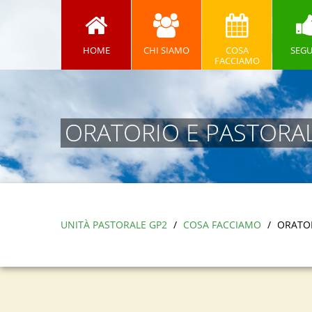
HOME
CHI SIAMO
COSA
SEGU
FACCIAMO
ORATORIO E PASTORAL
UNITÀ PASTORALE GP2
/
COSA FACCIAMO
/
ORATOR