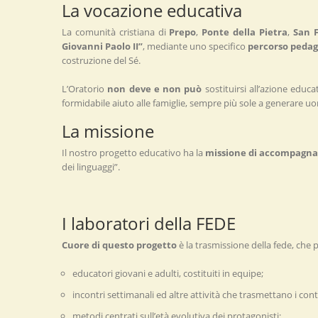
La vocazione educativa
La comunità cristiana di
Prepo
,
Ponte della Pietra
,
San 
Giovanni Paolo II”
, mediante uno specifico
percorso pedag
costruzione del Sé.
L’Oratorio
non deve e non può
sostituirsi all’azione educa
formidabile aiuto alle famiglie, sempre più sole a generare uo
La missione
Il nostro progetto educativo ha la
missione di accompagna
dei linguaggi”.
I laboratori della FEDE
Cuore di questo progetto
è la trasmissione della fede, che
educatori giovani e adulti, costituiti in equipe;
incontri settimanali ed altre attività che trasmettano i con
metodi centrati sull’età evolutiva dei protagonisti;