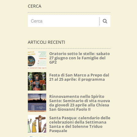
CERCA
ARTICOLI RECENTI
Oratorio sotto le stelle: sabato
27 giugno con le Famiglie del
GP2
Festa di San Marco a Prepo dal
21 al 25 aprile: il programma
Rinnovamento nello Spirito
Santo: Seminario di vita nuova
da giovedì 23 aprile alla Chiesa
San Giovanni Paolo II
Santa Pasqua: calendario delle
celebrazioni della Settimana
Santa e del Solenne Triduo
Pasquale