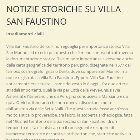
NOTIZIE STORICHE SU VILLA
SAN FAUSTINO
Insediamenti civili
Villa San Faustino dei colli non eguaglia per importanza storica Villa
San Manno; ed è certo per questo che è meno conosciuta attraverso
la documentazione storica. Tale minore importanza si desume anche
dalla carta geografica del territorio perugino, disegnata nel 1577 dal
famoso cosmografo Ignazio Danti, dove compare San Manno, ma
non è registrata la Villa San Faustino . Eppure Villa San Faustino
anticamente era situata – come del resto lo è oggi – fra due arterie
stradali importanti, quali la via per Città della Pieve-Chiusi (Via
Amerina) e l’itinerario che da Perugina conduceva a Marciano e da
qui a Orvieto; itinerario che non doveva discostarsi molto
dall’odierna via delle Sette Valli. Che questa strada fosse anch’essa
molto antica lo proverebbe, tra l’altro, la scoperta archeologica, fatta
nel 1962 nel territorio della parrocchia di San Faustino, di un
tempietto di età ellenistica, con il conseguente recupero di
numerose terrecotte decorative architettoniche, statuette votive in
bronzo e abbondante ceramica .