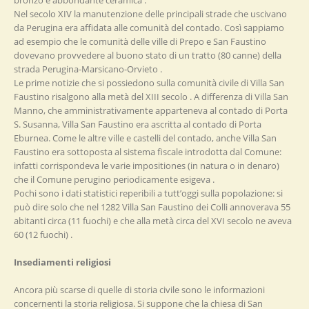
Nel secolo XIV la manutenzione delle principali strade che uscivano
da Perugina era affidata alle comunità del contado. Così sappiamo
ad esempio che le comunità delle ville di Prepo e San Faustino
dovevano provvedere al buono stato di un tratto (80 canne) della
strada Perugina-Marsicano-Orvieto .
Le prime notizie che si possiedono sulla comunità civile di Villa San
Faustino risalgono alla metà del XIII secolo . A differenza di Villa San
Manno, che amministrativamente apparteneva al contado di Porta
S. Susanna, Villa San Faustino era ascritta al contado di Porta
Eburnea. Come le altre ville e castelli del contado, anche Villa San
Faustino era sottoposta al sistema fiscale introdotta dal Comune:
infatti corrispondeva le varie impositiones (in natura o in denaro)
che il Comune perugino periodicamente esigeva .
Pochi sono i dati statistici reperibili a tutt’oggi sulla popolazione: si
può dire solo che nel 1282 Villa San Faustino dei Colli annoverava 55
abitanti circa (11 fuochi) e che alla metà circa del XVI secolo ne aveva
60 (12 fuochi) .
Insediamenti religiosi
Ancora più scarse di quelle di storia civile sono le informazioni
concernenti la storia religiosa. Si suppone che la chiesa di San